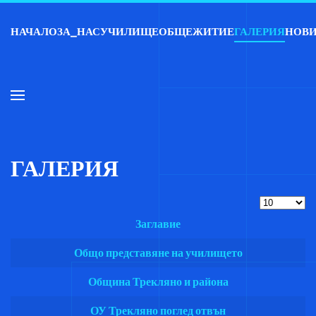
НАЧАЛО
ЗА_НАС
УЧИЛИЩЕ
ОБЩЕЖИТИЕ
ГАЛЕРИЯ
НОВ
Skip to main content
ГАЛЕРИЯ
Брой запис
Заглавие
Статии
Общо представяне на училището
Община Трекляно и района
ОУ Трекляно поглед отвън