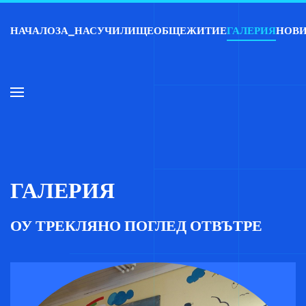
НАЧАЛО
ЗА_НАС
УЧИЛИЩЕ
ОБЩЕЖИТИЕ
ГАЛЕРИЯ
НОВ
Skip to main content
ГАЛЕРИЯ
ОУ ТРЕКЛЯНО ПОГЛЕД ОТВЪТРЕ