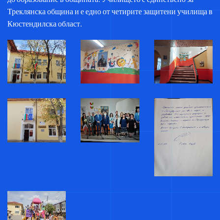
Треклянска община и е едно от четирите защитени училища в
Кюстендилска област.