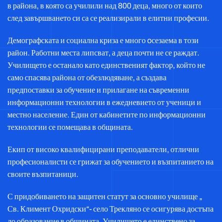
в района, в която са училили над 800 деца, много от които
след завършването си са се реализирали в елитни професии.
Демографската и социална криза е много oсезаема в този
район. Работни места липсват, а деца почти не се раждат.
Училището е останало като единственият фактор, който не
само спасява района от обезлюдяване, а създава
предпоставки за обучение и прилагане на съвременни
информационни технологии в ежедневието от ученици и
местно население. Един от кабинетите по информационни
технологии се помещава в общината.
Екип от високо квалифицирани преподаватели, отлични
професионалисти се грижат за обучението и възпитанието на
своите възпитаници.
С придобиването на защитен статут за основно училище „
Св. Климент Охридски“- село Трекляно се осигурява достъпа
до образование в общината. Училището е единствено за