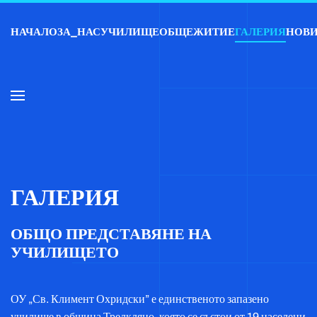
НАЧАЛО
ЗА_НАС
УЧИЛИЩЕ
ОБЩЕЖИТИЕ
ГАЛЕРИЯ
НОВ
Skip to main content
ГАЛЕРИЯ
ОБЩО ПРЕДСТАВЯНЕ НА
УЧИЛИЩЕТО
ОУ „Св. Климент Охридски” е единственото запазено
училище в община Трелкляно, която се състои от 19 населени