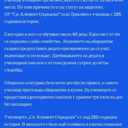
места. По тази причина то е със статут на защитено.
ОУ "Св. Климент Охридски" село Трекляно е училище с 165
годишна история.
Ежегодно в него се обучават около 40 деца. Една част от тях
са социално слаби семейства . Наличието на общежитие
създава предпоставки децата едновременно да се учат,
възпитават и отглеждат. Пребиваването на децата в
училищния пансион е от понеделник сутрин до петък
следобяд.
Общината осигурява безплатен автобусен превоз, а самото
училище притежава общежитие и кухня. На учениците се
предоставя едноседмичен пансион с хранене три пъти на ден
без заплащане.
Училището „Св. Климент Охридски” е с над 150-годишна
история. В миналото е било най-голямата и елитна гимназия