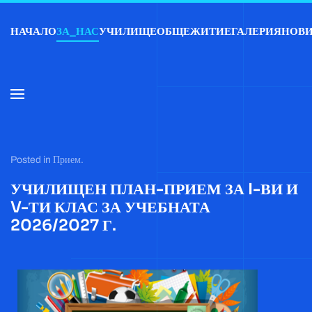
НАЧАЛО
ЗА_НАС
УЧИЛИЩЕ
ОБЩЕЖИТИЕ
ГАЛЕРИЯ
НОВ
Skip to main content
Posted in
Прием
.
УЧИЛИЩЕН ПЛАН-ПРИЕМ ЗА I-ВИ И
V-ТИ КЛАС ЗА УЧЕБНАТА
2026/2027 Г.