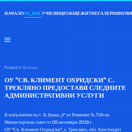
НАЧАЛО
ЗА_НАС
УЧИЛИЩЕ
ОБЩЕЖИТИЕ
ГАЛЕРИЯ
НОВ
Skip to main content
Posted in
Полезно
.
ОУ "СВ. КЛИМЕНТ ОХРИДСКИ" С.
ТРЕКЛЯНО ПРЕДОСТАВЯ СЛЕДНИТЕ
АДМИНИСТРАТИВНИ УСЛУГИ
В изпълнение на т. 3, буква „б“ от Решение № 704 на
Министерския съвет от 05 октомври 2018 г.
ОУ "Св. Климент Охридски", с. Трекляно, обл. Кюстендил