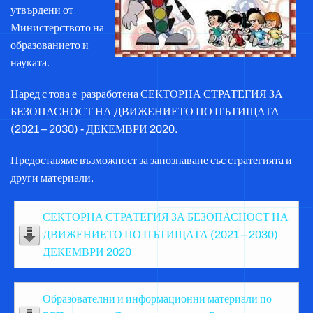
утвърдени от
Министерството на
образованието и
науката.
Наред с това е разработена СЕКТОРНА СТРАТЕГИЯ ЗА
БЕЗОПАСНОСТ НА ДВИЖЕНИЕТО ПО ПЪТИЩАТА
(2021 – 2030) - ДЕКЕМВРИ 2020.
Предоставяме възможност за запознаване със стратегията и
други материали.
СЕКТОРНА СТРАТЕГИЯ ЗА БЕЗОПАСНОСТ НА
ДВИЖЕНИЕТО ПО ПЪТИЩАТА (2021 – 2030)
ДЕКЕМВРИ 2020
Образователни и информационни материали по