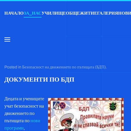
НАЧАЛО
ЗА_НАС
УЧИЛИЩЕ
ОБЩЕЖИТИЕ
ГАЛЕРИЯ
НОВ
Skip to main content
Posted in
Безопасност на движението по пътищата (БДП)
.
ДОКУМЕНТИ ПО БДП
Децата и учениците
учат безопасност на
движението по
пътищата по
нови
програми
,