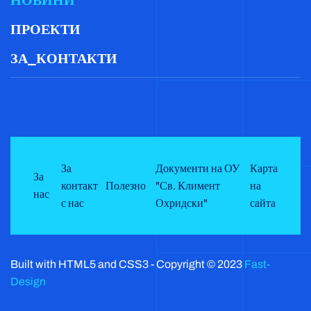
НОВИНИ
ПРОЕКТИ
ЗА_КОНТАКТИ
За
Документи на ОУ
Карта
За
контакт
Полезно
"Св. Климент
на
нас
с нас
Охридски"
сайта
Built with HTML5 and CSS3 - Copyright © 2023
Fast-
Design