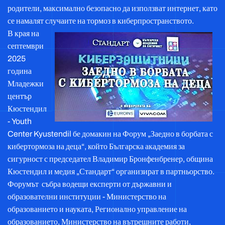
родители, максимално безопасно да използват интернет, като
се намалят случаите на тормоз в киберпространството.
В края на
септември
2025
година
Младежки
център
Кюстендил
- Youth
Center Kyustendil бе домакин на Форум „Заедно в борбата с
кибертормоза на деца“, който Българска академия за
сигурност с председател Владимир Бронфенбренер, община
Кюстендил и медия „Стандарт“ организират в партньорство.
Форумът събра водещи експерти от държавни и
образователни институции - Министерство на
образованието и науката, Регионално управление на
образованието, Министерство на вътрешните работи,