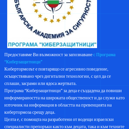
Предоставяме Ви възможност за запознаване
с Програма
“Киберзащитници”
Кибертормозът е повтарящо се агресивно поведение,
осъществявано чрез дигитални технологии, с цел да се
сплаши, засрами или ядоса жертвата.
Програма “Киберзащитници” за деца е създадена да повиши
информираността на широката общественост и да служи като
източник на информация в областта на превенцията на
кибертормоза срещу деца.
​Целта е, с помощта на разработени от водещи израелски
специалисти препоръки както към децата, така и към техните