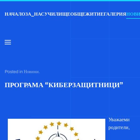
НАЧАЛО
ЗА_НАС
УЧИЛИЩЕ
ОБЩЕЖИТИЕ
ГАЛЕРИЯ
НОВ
Skip to main content
Posted in
Новини
.
ПРОГРАМА “КИБЕРЗАЩИТНИЦИ”
Уважаеми
родители,