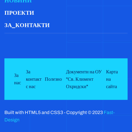
НОВИНИ
ПРОЕКТИ
ЗА_КОНТАКТИ
За
Документи на ОУ
Карта
За
контакт
Полезно
"Св. Климент
на
нас
с нас
Охридски"
сайта
Built with HTML5 and CSS3 - Copyright © 2023
Fast-
Design