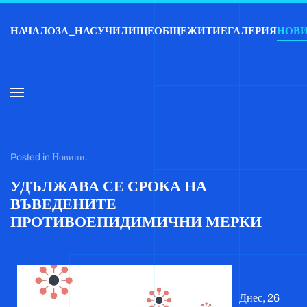
НАЧАЛО
ЗА_НАС
УЧИЛИЩЕ
ОБЩЕЖИТИЕ
ГАЛЕРИЯ
НОВ
Skip to main content
Posted in
Новини
.
УДЪЛЖАВА СЕ СРОКА НА
ВЪВЕДЕНИТЕ
ПРОТИВОЕПИДИМИЧНИ МЕРКИ
Днес, 26