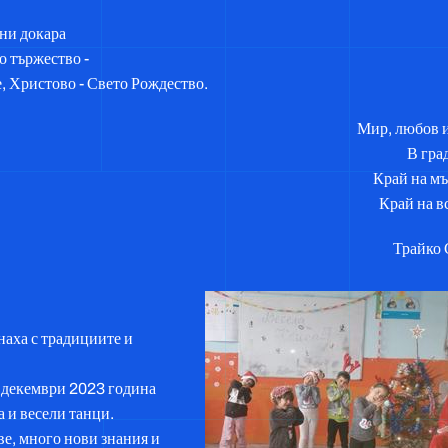
 ни докара
о тържество -
, Христово - Свето Рождество.
Мир, любов и
В град
Край на мъ
Край на вс
Трайко
наха с традициите и
2 декември 2023 година
а и весели танци.
ве, много нови знания и