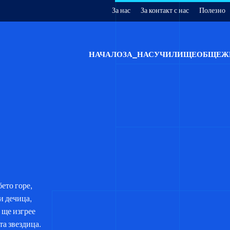
За нас
За контакт с нас
Полезно
НАЧАЛО
ЗА_НАС
УЧИЛИЩЕ
ОБЩЕЖ
ето горе,
и дечица,
 ще изгрее
та звездица.