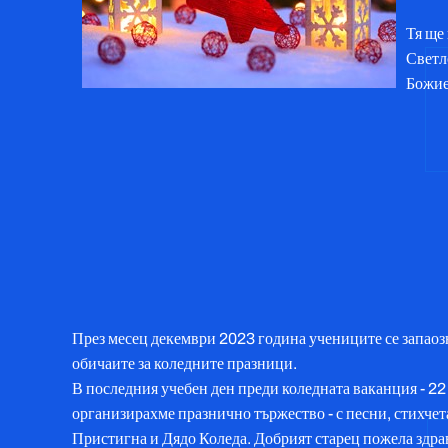
Тя ще
Светл
Божие
През месец декември 2023 година учениците се запаоз
обичаите за коледните празници.
В последния учебен ден преди коледната ваканция - 2
организирахме празнично тържество - с песни, стихчет
Пристигна и Дядо Коледа. Добрият старец пожела здра